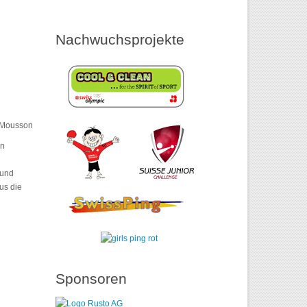
Nachwuchsprojekte
à-Mousson
en
 und
us die
Sponsoren