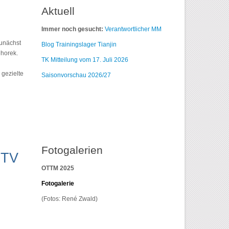
Aktuell
Immer noch gesucht:
Verantwortlicher MM
zunächst
Blog Trainingslager Tianjin
ehorek.
TK Mitteilung vom 17. Juli 2026
gezielte
Saisonvorschau 2026/27
Fotogalerien
TTV
OTTM 2025
F
otogalerie
(Fotos: René Zwald)