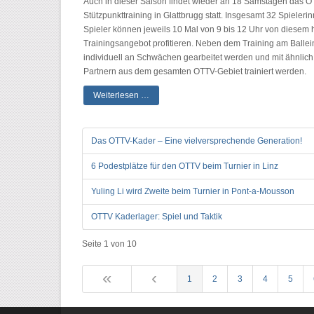
Auch in dieser Saison findet wieder an 18 Samstagen das 
Stützpunkttraining in Glattbrugg statt. Insgesamt 32 Spieleri
Spieler können jeweils 10 Mal von 9 bis 12 Uhr von diesem
Trainingsangebot profitieren. Neben dem Training am Balle
individuell an Schwächen gearbeitet werden und mit ähnlich
Partnern aus dem gesamten OTTV-Gebiet trainiert werden.
Weiterlesen …
Das OTTV-Kader – Eine vielversprechende Generation!
6 Podestplätze für den OTTV beim Turnier in Linz
Yuling Li wird Zweite beim Turnier in Pont-a-Mousson
OTTV Kaderlager: Spiel und Taktik
Seite 1 von 10
1
2
3
4
5