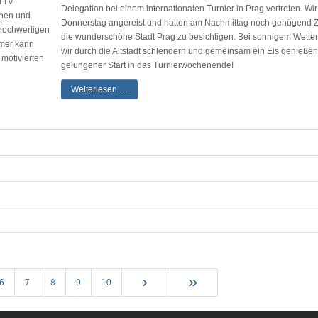
OTTV
Delegation bei einem internationalen Turnier in Prag vertreten. Wi
nnen und
Donnerstag angereist und hatten am Nachmittag noch genügend Z
 hochwertigen
die wunderschöne Stadt Prag zu besichtigen. Bei sonnigem Wette
imer kann
wir durch die Altstadt schlendern und gemeinsam ein Eis genießen
 motivierten
gelungener Start in das Turnierwochenende!
Weiterlesen …
6
7
8
9
10