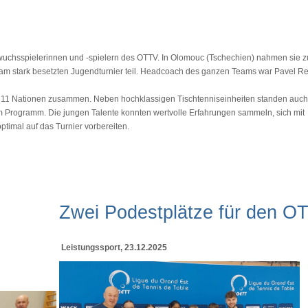
hwuchsspielerinnen und -spielern des OTTV. In Olomouc (Tschechien) nahmen sie 
am stark besetzten Jugendturnier teil. Headcoach des ganzen Teams war Pavel R
s 11 Nationen zusammen. Neben hochklassigen Tischtenniseinheiten standen auch 
em Programm. Die jungen Talente konnten wertvolle Erfahrungen sammeln, sich mit
ptimal auf das Turnier vorbereiten.
Zwei Podestplätze für den O
Leistungssport, 23.12.2025