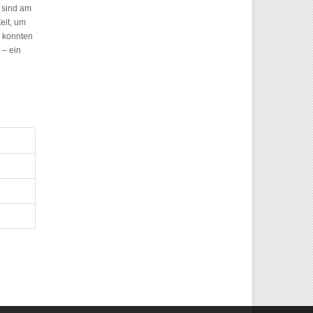
r sind am
eit, um
r konnten
 – ein