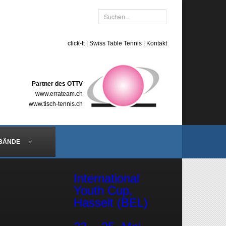
click-tt
|
Swiss Table Tennis
|
Kontakt
Partner des OTTV
www.errateam.ch
www.tisch-tennis.ch
BÄNDE
International
Youth Cup,
Hasselt (BEL)